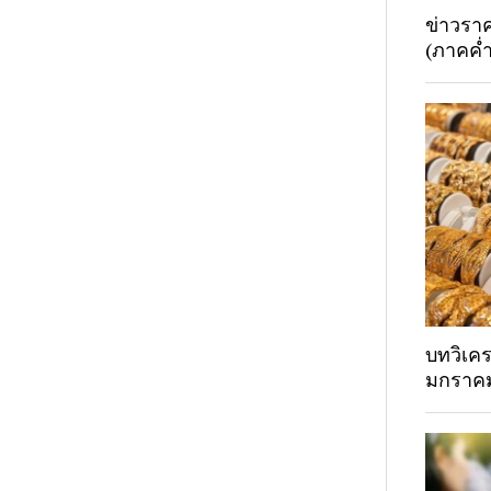
ข่าวรา
(ภาคค่ำ
บทวิเค
มกราค