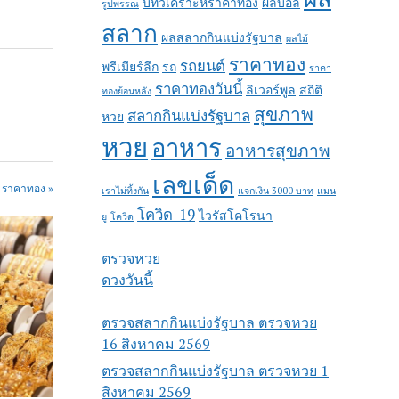
บทวิเคราะห์ราคาทอง
ผลบอล
รูปพรรณ
สลาก
ผลสลากกินแบ่งรัฐบาล
ผลไม้
ราคาทอง
รถยนต์
พรีเมียร์ลีก
รถ
ราคา
ราคาทองวันนี้
ลิเวอร์พูล
สถิติ
ทองย้อนหลัง
สุขภาพ
สลากกินแบ่งรัฐบาล
หวย
หวย
อาหาร
อาหารสุขภาพ
เลขเด็ด
n ราคาทอง »
เราไม่ทิ้งกัน
แจกเงิน 3000 บาท
แมน
โควิด-19
ไวรัสโคโรนา
ยู
โควิด
ตรวจหวย
ดวงวันนี้
ตรวจสลากกินแบ่งรัฐบาล ตรวจหวย
16 สิงหาคม 2569
ตรวจสลากกินแบ่งรัฐบาล ตรวจหวย 1
สิงหาคม 2569