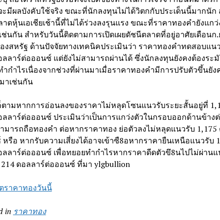
จะมีผลบังคับใช้จริง ขณะที่นักลงทุนไม่ได้วิตกกับประเด็นนี้มากนัก
าดหุ้นเอเชียเช้านี้ที่ไม่ได้ร่วงลงรุนแรง ขณะที่ราคาทองคํายังแกว
่นกัน สําหรับวันนี้ติดตามการเปิดเผยดัชนีตลาดที่อยู่อาศัยเดือนก
งสหรัฐ ด้านปัจจัยทางเทคนิคประเมินว่า ราคาทองคําทดสอบแนวต
ลลาร์ต่อออนซ์ แต่ยังไม่สามารถผ่านได้ ซึ่งนักลงทุนยังคงต้องระมั
ากําไรเนื่องจากช่วงที่ผ่านมาเมื่อราคาทองคํามีการปรับตัวขึ้นยัง
าเช่นกัน
ก็ตามหากการอ่อนลงของราคาไม่หลุดโซนแนวรับระยะสั้นอยู่ที่ 1,
อลลาร์ต่อออนซ์ ประเมินว่าเป็นการแกว่งตัวในกรอบออกด้านข้างต
ามารถถือทองคํา ต่อหากราคาทอง ย่อตัวลงไม่หลุดแนวรับ 1,175 
์ หรือ หากรับความเสี่ยงได้อาจเข้าซื8อหากราคายืนเหนือแนวรับ 
อลลาร์ต่อออนซ์ เพื่อทยอยทํากําไรหากราคาดีดตัวขึ8นไปไม่ผ่านแ
214 ดอลลาร์ต่อออนซ์ ที่มา ylgbullion
ตราคาทองวันนี้
d in
ราคาทอง