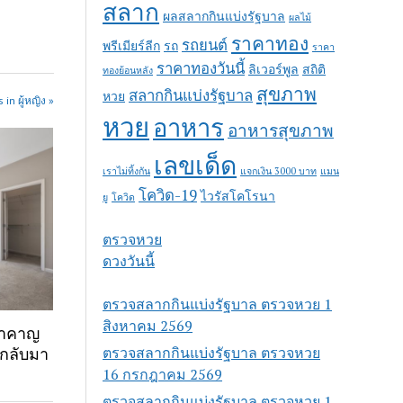
สลาก
ผลสลากกินแบ่งรัฐบาล
ผลไม้
ราคาทอง
รถยนต์
พรีเมียร์ลีก
รถ
ราคา
ราคาทองวันนี้
ลิเวอร์พูล
สถิติ
ทองย้อนหลัง
สุขภาพ
สลากกินแบ่งรัฐบาล
หวย
in ผู้หญิง »
หวย
อาหาร
อาหารสุขภาพ
เลขเด็ด
เราไม่ทิ้งกัน
แจกเงิน 3000 บาท
แมน
โควิด-19
ไวรัสโคโรนา
ยู
โควิด
ตรวจหวย
ดวงวันนี้
ตรวจสลากกินแบ่งรัฐบาล ตรวจหวย 1
สิงหาคม 2569
รำคาญ
ตรวจสลากกินแบ่งรัฐบาล ตรวจหวย
้กลับมา
16 กรกฎาคม 2569
ตรวจสลากกินแบ่งรัฐบาล ตรวจหวย 1