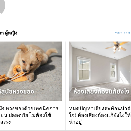
om
ผู้หญิง
More posts 
สุนัขหวงของด้วยเทคนิคการ
หมดปัญหาเสียงสะท้อนน่า
่ยน ปลอดภัย ไม่ต้องใช้
ใจ! ห้องเสียงก้องแก้ยังไงให
นแรง
น่าอยู่