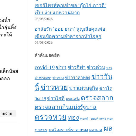
เซอร์ไพรส์คุกเข่าขอ "กุ๊กไก่ ภาวดี"
เรียบง่ายแต่หวานมาก
06/08/2026
องน้ำ
อุ่นทิ้ง
อาลัยรัก "ออย ธนา" สูญเสียคุณพ่อ
ะทะให้
เขียนข้อความอำลาจากหัวใจลูก
06/08/2026
คำค้นยอดฮิต
ข่าว
covid-19
ข่าวกีฬา
ข่าวด่วน
ข่าว
เล็กน้อย
ข่าววัน
ข่าวราคาทอง
ุดออก
ต่างประเทศ
ข่าวทอง
ข่าวหวย
นี้
ข่าวเศรษฐกิจ
ข่าวโค
ตรวจสลาก
ข่าวไอที
วิด-19
คนละครึ่ง
ตรวจสลากกินแบ่งรัฐบาล
งานบ้าน
ตรวจหวย
ทอง
ทองคำ
ทองคำแท่ง
ทอง
ผล
บทวิเคราะห์ราคาทอง
ผลบอล
รูปพรรณ