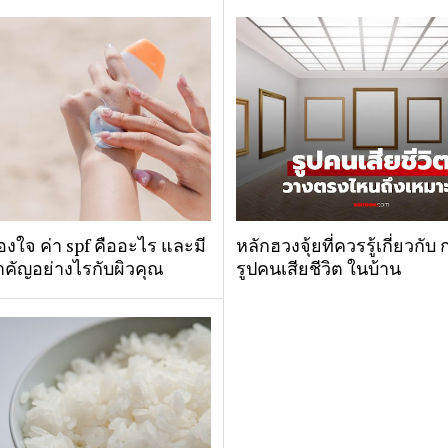
องใจ ค่า spf คืออะไร และมี
หลักฮวงจุ้ยที่ควรรู้เกี่ยวกั
คัญอย่างไรกับผิวคุณ
รูปคนเสียชีวิต ในบ้าน