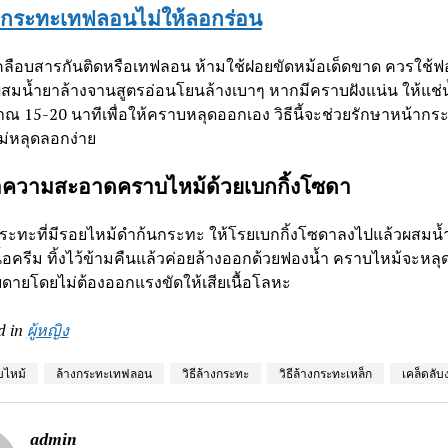
างกระทะเทฟลอนไม่ให้ลอกร่อน
ลือบสารกันติดหรือเทฟลอน ห้ามใช้ฝอยขัดหม้อเด็ดขาด ควรใช้ฟ
ผสมน้ำยาล้างจานสูตรอ่อนโยนล้างเบาๆ หากมีคราบฝังแน่น ให้แช่น้ำ
ณ 15-20 นาทีเพื่อให้คราบหลุดออกเอง วิธีนี้จะช่วยรักษาหน้ากร
ม่หลุดลอกง่าย
ความสะอาดคราบไหม้ด้วยเบกกิ้งโซดา
ระทะที่มีรอยไหม้ดำก้นกระทะ ให้โรยเบกกิ้งโซดาลงไปแล้วผสมน้ำ
ื้อครีม ทิ้งไว้ข้ามคืนแล้วค่อยล้างออกด้วยฟองน้ำ คราบไหม้จะหล
ยดายโดยไม่ต้องออกแรงขัดให้เสียเนื้อโลหะ
d in
ผู้หญิง
บไหม้
ล้างกระทะเทฟลอน
วิธีล้างกระทะ
วิธีล้างกระทะเหล็ก
เคล็ดลับ
admin