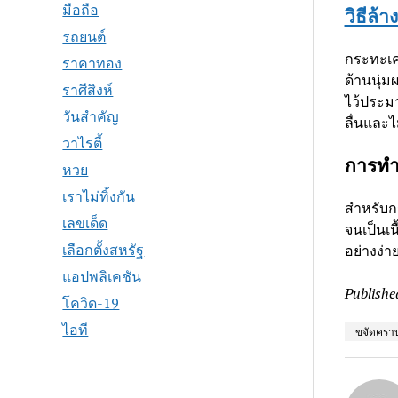
มือถือ
วิธีล้
รถยนต์
กระทะเค
ราคาทอง
ด้านนุ่ม
ราศีสิงห์
ไว้ประมา
วันสำคัญ
ลื่นและไ
วาไรตี้
การทำ
หวย
เราไม่ทิ้งกัน
สำหรับก
เลขเด็ด
จนเป็นเน
เลือกตั้งสหรัฐ
อย่างง่า
แอปพลิเคชัน
Publishe
โควิด-19
ไอที
ขจัดครา