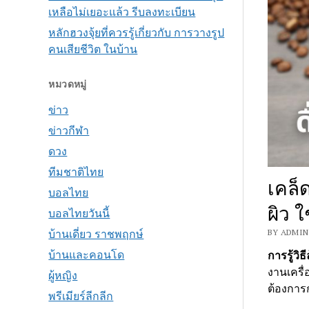
เหลือไม่เยอะแล้ว รีบลงทะเบียน
หลักฮวงจุ้ยที่ควรรู้เกี่ยวกับ การวางรูป
คนเสียชีวิต ในบ้าน
หมวดหมู่
ข่าว
ข่าวกีฬา
ดวง
ทีมชาติไทย
เคล็
บอลไทย
ผิว 
บอลไทยวันนี้
บ้านเดี่ยว ราชพฤกษ์
BY ADMIN 
บ้านและคอนโด
การรู้วิธ
งานเครื
ผู้หญิง
ต้องการก
พรีเมียร์ลีกลีก