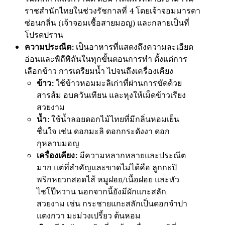
ราชสำนักไทยในช่วงรัชกาลที่ 4 โดยเจ้าจอมมารดา
ซ่อนกลิ่น (เจ้าจอมเชื้อสายมอญ) และกลายเป็นที่
โปรดปราน
ความประณีต:
เป็นอาหารที่แสดงถึงความละเอียด
อ่อนและพิถีพิถันในทุกขั้นตอนการทำ ตั้งแต่การ
เลือกข้าว การเตรียมน้ำ ไปจนถึงเครื่องเคียง
ข้าว:
ใช้ข้าวหอมมะลิเก่าที่ผ่านการขัดด้วย
สารส้ม อบควันเทียน และหุงให้เม็ดข้าวเรียง
สวยงาม
น้ำ:
ใช้น้ำลอยดอกไม้ไทยที่มีกลิ่นหอมเย็น
ชื่นใจ เช่น ดอกมะลิ ดอกกระดังงา ดอก
กุหลาบมอญ
เครื่องเคียง:
มีความหลากหลายและประณีต
มาก แต่ที่สำคัญและขาดไม่ได้คือ ลูกกะปิ
พริกหยวกสอดไส้ หมูฝอย/เนื้อฝอย และหัว
ไชโป๊หวาน นอกจากนี้ยังมีผักแกะสลัก
สวยงาม เช่น กระชายแกะสลักเป็นดอกจำปา
แตงกวา มะม่วงเปรี้ยว ต้นหอม