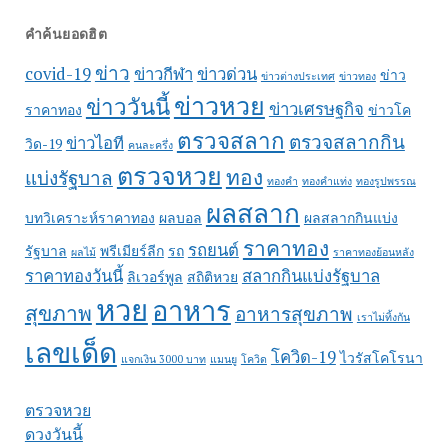
คำค้นยอดฮิต
ข่าว
covid-19
ข่าวกีฬา
ข่าวด่วน
ข่าว
ข่าวต่างประเทศ
ข่าวทอง
ข่าวหวย
ข่าววันนี้
ข่าวเศรษฐกิจ
ราคาทอง
ข่าวโค
ตรวจสลาก
ตรวจสลากกิน
ข่าวไอที
วิด-19
คนละครึ่ง
ตรวจหวย
ทอง
แบ่งรัฐบาล
ทองคำ
ทองคำแท่ง
ทองรูปพรรณ
ผลสลาก
บทวิเคราะห์ราคาทอง
ผลบอล
ผลสลากกินแบ่ง
ราคาทอง
รถยนต์
รัฐบาล
พรีเมียร์ลีก
รถ
ผลไม้
ราคาทองย้อนหลัง
ราคาทองวันนี้
สลากกินแบ่งรัฐบาล
ลิเวอร์พูล
สถิติหวย
หวย
อาหาร
สุขภาพ
อาหารสุขภาพ
เราไม่ทิ้งกัน
เลขเด็ด
โควิด-19
ไวรัสโคโรนา
แจกเงิน 3000 บาท
แมนยู
โควิด
ตรวจหวย
ดวงวันนี้