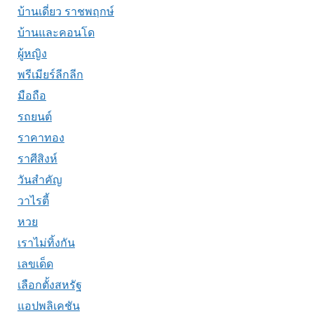
บ้านเดี่ยว ราชพฤกษ์
บ้านและคอนโด
ผู้หญิง
พรีเมียร์ลีกลีก
มือถือ
รถยนต์
ราคาทอง
ราศีสิงห์
วันสำคัญ
วาไรตี้
หวย
เราไม่ทิ้งกัน
เลขเด็ด
เลือกตั้งสหรัฐ
แอปพลิเคชัน