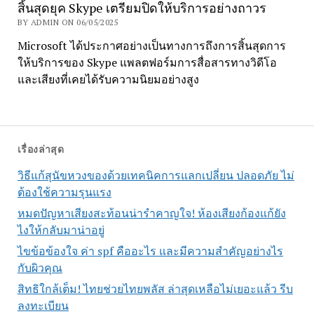
สิ้นสุดยุค Skype เตรียมปิดให้บริการอย่างถาวร
BY ADMIN ON 06/05/2025
Microsoft ได้ประกาศอย่างเป็นทางการถึงการสิ้นสุดการ
ให้บริการของ Skype แพลตฟอร์มการสื่อสารทางวิดีโอ
และเสียงที่เคยได้รับความนิยมอย่างสูง
เรื่องล่าสุด
วิธีแก้สุนัขหวงของด้วยเทคนิคการแลกเปลี่ยน ปลอดภัย ไม่
ต้องใช้ความรุนแรง
หมดปัญหาเสียงสะท้อนน่ารำคาญใจ! ห้องเสียงก้องแก้ยัง
ไงให้กลับมาน่าอยู่
ไขข้อข้องใจ ค่า spf คืออะไร และมีความสำคัญอย่างไร
กับผิวคุณ
สิทธิใกล้เต็ม! ไทยช่วยไทยพลัส ล่าสุดเหลือไม่เยอะแล้ว รีบ
ลงทะเบียน