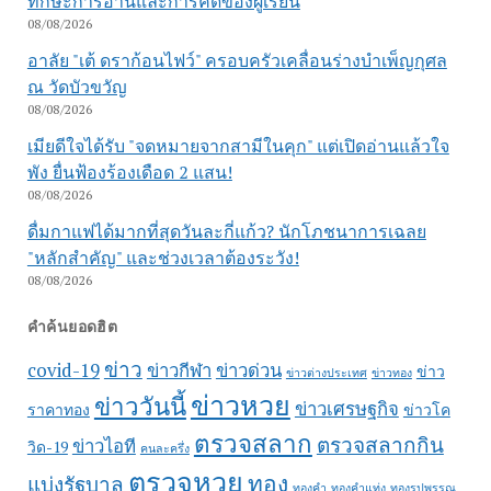
ทักษะการอ่านและการคิดของผู้เรียน
08/08/2026
อาลัย "เต้ ดราก้อนไฟว์" ครอบครัวเคลื่อนร่างบำเพ็ญกุศล
ณ วัดบัวขวัญ
08/08/2026
เมียดีใจได้รับ "จดหมายจากสามีในคุก" แต่เปิดอ่านแล้วใจ
พัง ยื่นฟ้องร้องเดือด 2 แสน!
08/08/2026
ดื่มกาแฟได้มากที่สุดวันละกี่แก้ว? นักโภชนาการเฉลย
"หลักสำคัญ" และช่วงเวลาต้องระวัง!
08/08/2026
คำค้นยอดฮิต
ข่าว
covid-19
ข่าวกีฬา
ข่าวด่วน
ข่าว
ข่าวต่างประเทศ
ข่าวทอง
ข่าวหวย
ข่าววันนี้
ข่าวเศรษฐกิจ
ราคาทอง
ข่าวโค
ตรวจสลาก
ตรวจสลากกิน
ข่าวไอที
วิด-19
คนละครึ่ง
ตรวจหวย
ทอง
แบ่งรัฐบาล
ทองคำ
ทองคำแท่ง
ทองรูปพรรณ