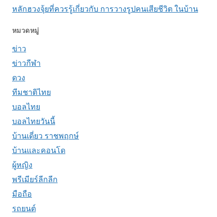
หลักฮวงจุ้ยที่ควรรู้เกี่ยวกับ การวางรูปคนเสียชีวิต ในบ้าน
หมวดหมู่
ข่าว
ข่าวกีฬา
ดวง
ทีมชาติไทย
บอลไทย
บอลไทยวันนี้
บ้านเดี่ยว ราชพฤกษ์
บ้านและคอนโด
ผู้หญิง
พรีเมียร์ลีกลีก
มือถือ
รถยนต์