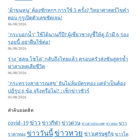
"ผ้าขนหนู" ต้องซักทุกๆ การใช้ 3 ครั้ง? วิทยาศาสตร์ไขคำ
ตอบ กูรูเปิดตัวเลขชัดเจน!
06/08/2026
"กระบอกน้ำ" ใช้ได้นานกี่ปี? ผู้เชี่ยวชาญชี้ให้ดู ถ้ามี 6 ร่อง
รอยนี้ อย่าฝืนใช้ต่อ!
06/08/2026
ร่าง "ฮลุน โซโล่" กลับถึงไทยแล้ว ครอบครัวส่งชันสูตรซ้ำ
หาสาเหตุเสียชีวิต
06/08/2026
"กระทรวงสาธารณสุข" ยันไม่ล้มบัตรทอง แต่จำเป็นต้อง
ปฏิรูป 6 ข้อ จริงหรือไม่? : เช็กข่าวชัวร์
05/08/2026
คำค้นยอดฮิต
ข่าว
covid-19
ข่าวกีฬา
ข่าวด่วน
ข่าว
ข่าวต่างประเทศ
ข่าวทอง
ข่าวหวย
ข่าววันนี้
ข่าวเศรษฐกิจ
ราคาทอง
ข่าวโค