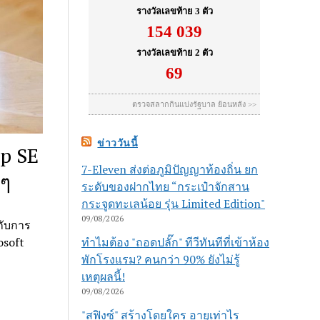
ข่าววันนี้
op SE
7-Eleven ส่งต่อภูมิปัญญาท้องถิ่น ยก
 ๆ
ระดับของฝากไทย “กระเป๋าจักสาน
กระจูดทะเลน้อย รุ่น Limited Edition"
09/08/2026
วกับการ
ทำไมต้อง "ถอดปลั๊ก" ทีวีทันทีที่เข้าห้อง
osoft
พักโรงแรม? คนกว่า 90% ยังไม่รู้
เหตุผลนี้!
09/08/2026
"สฟิงซ์" สร้างโดยใคร อายุเท่าไร