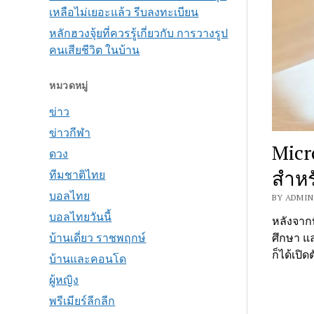
เหลือไม่เยอะแล้ว รีบลงทะเบียน
หลักฮวงจุ้ยที่ควรรู้เกี่ยวกับ การวางรูป
คนเสียชีวิต ในบ้าน
หมวดหมู่
ข่าว
ข่าวกีฬา
Micr
ดวง
สำหร
ทีมชาติไทย
บอลไทย
BY ADMIN 
บอลไทยวันนี้
หลังจากท
บ้านเดี่ยว ราชพฤกษ์
ศึกษา แล
ก็ได้เปิด
บ้านและคอนโด
ผู้หญิง
พรีเมียร์ลีกลีก