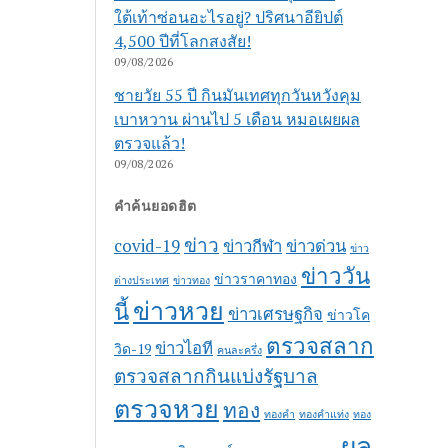
ใต้เท้าซ่อนอะไรอยู่? ปริศนาอียิปต์
4,500 ปีที่โลกสงสัย!
09/08/2026
ชายวัย 55 ปี กินมันเทศทุกวันหวังคุม
เบาหวาน ผ่านไป 5 เดือน หมอเผยผล
ตรวจแล้ว!
09/08/2026
คำค้นยอดฮิต
ข่าว
covid-19
ข่าวกีฬา
ข่าวด่วน
ข่าว
ข่าววัน
ข่าวราคาทอง
ต่างประเทศ
ข่าวทอง
ข่าวหวย
นี้
ข่าวเศรษฐกิจ
ข่าวโค
ตรวจสลาก
ข่าวไอที
วิด-19
คนละครึ่ง
ตรวจสลากกินแบ่งรัฐบาล
ตรวจหวย
ทอง
ทองคำ
ทองคำแท่ง
ทอง
ผล