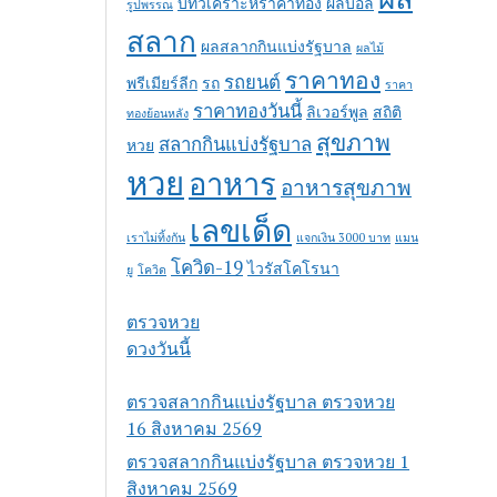
บทวิเคราะห์ราคาทอง
ผลบอล
รูปพรรณ
สลาก
ผลสลากกินแบ่งรัฐบาล
ผลไม้
ราคาทอง
รถยนต์
พรีเมียร์ลีก
รถ
ราคา
ราคาทองวันนี้
ลิเวอร์พูล
สถิติ
ทองย้อนหลัง
สุขภาพ
สลากกินแบ่งรัฐบาล
หวย
หวย
อาหาร
อาหารสุขภาพ
เลขเด็ด
เราไม่ทิ้งกัน
แจกเงิน 3000 บาท
แมน
โควิด-19
ไวรัสโคโรนา
ยู
โควิด
ตรวจหวย
ดวงวันนี้
ตรวจสลากกินแบ่งรัฐบาล ตรวจหวย
16 สิงหาคม 2569
ตรวจสลากกินแบ่งรัฐบาล ตรวจหวย 1
สิงหาคม 2569