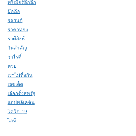
พรีเมียร์ลีกลีก
มือถือ
รถยนต์
ราคาทอง
ราศีสิงห์
วันสำคัญ
วาไรตี้
หวย
เราไม่ทิ้งกัน
เลขเด็ด
เลือกตั้งสหรัฐ
แอปพลิเคชัน
โควิด-19
ไอที