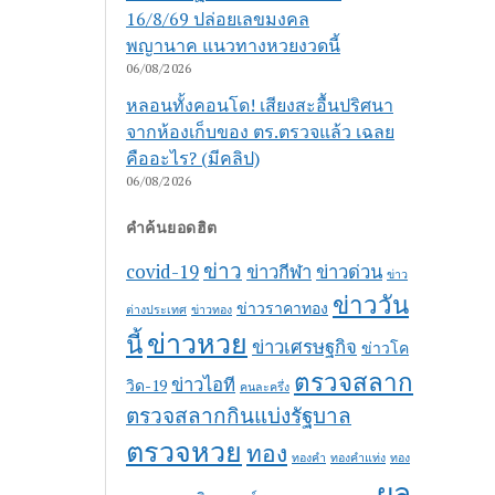
16/8/69 ปล่อยเลขมงคล
พญานาค แนวทางหวยงวดนี้
06/08/2026
หลอนทั้งคอนโด! เสียงสะอื้นปริศนา
จากห้องเก็บของ ตร.ตรวจแล้ว เฉลย
คืออะไร? (มีคลิป)
06/08/2026
คำค้นยอดฮิต
ข่าว
covid-19
ข่าวกีฬา
ข่าวด่วน
ข่าว
ข่าววัน
ข่าวราคาทอง
ต่างประเทศ
ข่าวทอง
ข่าวหวย
นี้
ข่าวเศรษฐกิจ
ข่าวโค
ตรวจสลาก
ข่าวไอที
วิด-19
คนละครึ่ง
ตรวจสลากกินแบ่งรัฐบาล
ตรวจหวย
ทอง
ทองคำ
ทองคำแท่ง
ทอง
ผล