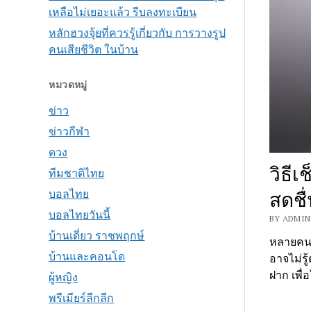
เหลือไม่เยอะแล้ว รีบลงทะเบียน
หลักฮวงจุ้ยที่ควรรู้เกี่ยวกับ การวางรูป
คนเสียชีวิต ในบ้าน
หมวดหมู่
ข่าว
ข่าวกีฬา
ดวง
วิธีเ
ทีมชาติไทย
บอลไทย
สดชื่
บอลไทยวันนี้
BY ADMIN 
บ้านเดี่ยว ราชพฤกษ์
หลายคนอา
บ้านและคอนโด
อาจไม่รู้
ฝาก เพื่
ผู้หญิง
พรีเมียร์ลีกลีก