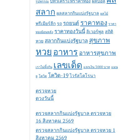
บทวิเคราะห์ราคาทอง
ผลบอล
รูปพรรณ
สลาก
ผลสลากกินแบ่งรัฐบาล
ผลไม้
ราคาทอง
รถยนต์
พรีเมียร์ลีก
รถ
ราคา
ราคาทองวันนี้
ลิเวอร์พูล
สถิติ
ทองย้อนหลัง
สุขภาพ
สลากกินแบ่งรัฐบาล
หวย
หวย
อาหาร
อาหารสุขภาพ
เลขเด็ด
เราไม่ทิ้งกัน
แจกเงิน 3000 บาท
แมน
โควิด-19
ไวรัสโคโรนา
ยู
โควิด
ตรวจหวย
ดวงวันนี้
ตรวจสลากกินแบ่งรัฐบาล ตรวจหวย
16 สิงหาคม 2569
ตรวจสลากกินแบ่งรัฐบาล ตรวจหวย 1
สิงหาคม 2569