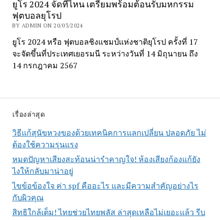
ยูโร 2024 จัดที่ไหน เตรียมพร้อมต้อนรับมหกรรม
ฟุตบอลยุโรป
BY ADMIN ON 20/03/2024
ยูโร 2024 หรือ ฟุตบอลชิงแชมป์แห่งชาติยุโรป ครั้งที่ 17
จะจัดขึ้นที่ประเทศเยอรมนี ระหว่างวันที่ 14 มิถุนายน ถึง
14 กรกฎาคม 2567
เรื่องล่าสุด
วิธีแก้สุนัขหวงของด้วยเทคนิคการแลกเปลี่ยน ปลอดภัย ไม่
ต้องใช้ความรุนแรง
หมดปัญหาเสียงสะท้อนน่ารำคาญใจ! ห้องเสียงก้องแก้ยัง
ไงให้กลับมาน่าอยู่
ไขข้อข้องใจ ค่า spf คืออะไร และมีความสำคัญอย่างไร
กับผิวคุณ
สิทธิใกล้เต็ม! ไทยช่วยไทยพลัส ล่าสุดเหลือไม่เยอะแล้ว รีบ