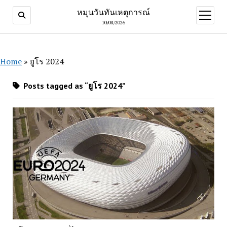
หมุนวันทันเหตุการณ์
open
menu
10/08/2026
Home
»
ยูโร 2024
Posts tagged as “ยูโร 2024”