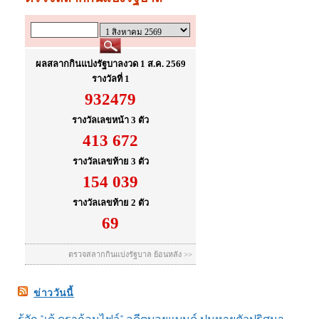
ข่าววันนี้
รู้จัก "เต้ ดราก้อนไฟว์" อดีตบอยแบนด์ ปมหายตัวปริศนา