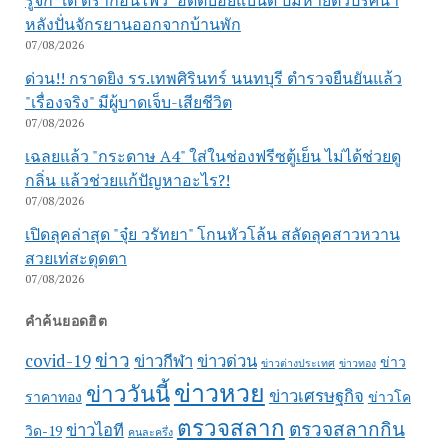
หลังปั่นจักรยานออกจากบ้านพัก
07/08/2026
ด่วน!! กราดยิง รร.เทพศิรินทร์ นนทบุรี ตำรวจยืนยันแล้ว
"เรื่องจริง" มีผู้บาดเจ็บ-เสียชีวิต
07/08/2026
เฉลยแล้ว "กระดาษ A4" ใส่ในช่องฟรีซตู้เย็น ไม่ได้ช่วยดู
กลิ่น แล้วช่วยแก้ปัญหาอะไร?!
07/08/2026
เปิดลุคล่าสุด "จุ๋ย วรัทยา" โกนหัวโล้น สลัดลุคสาวหวาน
สวยเท่สะดุดตา
07/08/2026
คำค้นยอดฮิต
ข่าว
covid-19
ข่าวกีฬา
ข่าวด่วน
ข่าว
ข่าวต่างประเทศ
ข่าวทอง
ข่าวหวย
ข่าววันนี้
ข่าวเศรษฐกิจ
ราคาทอง
ข่าวโค
ตรวจสลาก
ตรวจสลากกิน
ข่าวไอที
วิด-19
คนละครึ่ง