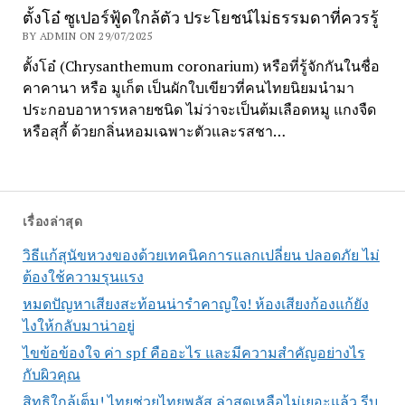
ตั้งโอ๋ ซูเปอร์ฟู้ดใกล้ตัว ประโยชน์ไม่ธรรมดาที่ควรรู้
BY ADMIN ON 29/07/2025
ตั้งโอ๋ (Chrysanthemum coronarium) หรือที่รู้จักกันในชื่อ
คาคานา หรือ มูเก็ต เป็นผักใบเขียวที่คนไทยนิยมนำมา
ประกอบอาหารหลายชนิด ไม่ว่าจะเป็นต้มเลือดหมู แกงจืด
หรือสุกี้ ด้วยกลิ่นหอมเฉพาะตัวและรสชา…
เรื่องล่าสุด
วิธีแก้สุนัขหวงของด้วยเทคนิคการแลกเปลี่ยน ปลอดภัย ไม่
ต้องใช้ความรุนแรง
หมดปัญหาเสียงสะท้อนน่ารำคาญใจ! ห้องเสียงก้องแก้ยัง
ไงให้กลับมาน่าอยู่
ไขข้อข้องใจ ค่า spf คืออะไร และมีความสำคัญอย่างไร
กับผิวคุณ
สิทธิใกล้เต็ม! ไทยช่วยไทยพลัส ล่าสุดเหลือไม่เยอะแล้ว รีบ