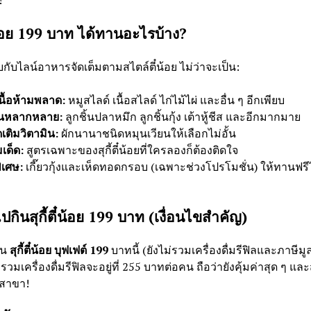
!
ี๋น้อย 199 บาท ได้ทานอะไรบ้าง?
กับไลน์อาหารจัดเต็มตามสไตล์ตี๋น้อย ไม่ว่าจะเป็น:
นื้อห้ามพลาด:
หมูสไลด์ เนื้อสไลด์ ไก่ไม้ไผ่ และอื่น ๆ อีกเพียบ
ิ้นหลากหลาย:
ลูกชิ้นปลาหมึก ลูกชิ้นกุ้ง เต้าหู้ชีส และอีกมากมาย
เติมวิตามิน:
ผักนานาชนิดหมุนเวียนให้เลือกไม่อั้น
มเด็ด:
สูตรเฉพาะของสุกี้ตี๋น้อยที่ใครลองก็ต้องติดใจ
ิเศษ:
เกี๊ยวกุ้งและเห็ดทอดกรอบ (เฉพาะช่วงโปรโมชั่น) ให้ทานฟรี
นไปกินสุกี้ตี๋น้อย 199 บาท (เงื่อนไขสำคัญ)
่น
สุกี้ตี๋น้อย บุฟเฟต์ 199
บาทนี้ (ยังไม่รวมเครื่องดื่มรีฟิลและภาษีมูล
วมเครื่องดื่มรีฟิลจะอยู่ที่ 255 บาทต่อคน ถือว่ายังคุ้มค่าสุด ๆ แ
กสาขา!