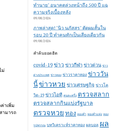
ทำนาย" อนาคตล่วงหน้าถึง 500 ปี แฉ
ความจริงเบื้องหลัง
09/08/2026
ภาพล่าสุด! "นิว นภัสสร" ตัดผมสั้นใน
รอบ 20 ปี ทำคนทักเป็นเสียงเดียวกัน
09/08/2026
คำค้นยอดฮิต
ข่าว
covid-19
ข่าวกีฬา
ข่าวด่วน
ข่าว
ไม่
ข่าววัน
ข่าวราคาทอง
ต่างประเทศ
ข่าวทอง
ข่าวหวย
นี้
ข่าวเศรษฐกิจ
ข่าวโค
ตรวจสลาก
ข่าวไอที
วิด-19
คนละครึ่ง
ตรวจสลากกินแบ่งรัฐบาล
ค่าเพิ่ม
ตรวจหวย
ทอง
ละสามารถ
ทองคำ
ทองคำแท่ง
ทอง
ผล
บทวิเคราะห์ราคาทอง
ผลบอล
รูปพรรณ