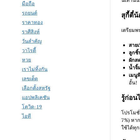
นี้เท่านั้น
มือถือ
รถยนต์
สุกี้ต
ราคาทอง
เตรียมพบ
ราศีสิงห์
วันสำคัญ
สายเ
วาไรตี้
ลูกช
หวย
ผักสด
น้ำจิ้
เราไม่ทิ้งกัน
เมนูพ
เลขเด็ด
อั้น!
เลือกตั้งสหรัฐ
รู้ก่อ
แอปพลิเคชัน
โควิด-19
โปรโมชั
ไอที
7%) หากร
ใช้ได้ทุ