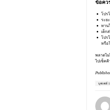
ข้อควรร
โปรโม
ระยะ
ทานไ
เด็กส
โปรโ
หรือโ
พลาดไม่ไ
ไปเช็คคิ
Publishe
บุฟเฟต์ 1