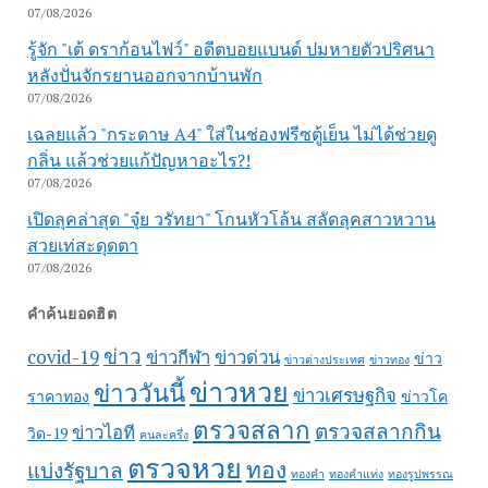
07/08/2026
รู้จัก "เต้ ดราก้อนไฟว์" อดีตบอยแบนด์ ปมหายตัวปริศนา
หลังปั่นจักรยานออกจากบ้านพัก
07/08/2026
เฉลยแล้ว "กระดาษ A4" ใส่ในช่องฟรีซตู้เย็น ไม่ได้ช่วยดู
กลิ่น แล้วช่วยแก้ปัญหาอะไร?!
07/08/2026
เปิดลุคล่าสุด "จุ๋ย วรัทยา" โกนหัวโล้น สลัดลุคสาวหวาน
สวยเท่สะดุดตา
07/08/2026
คำค้นยอดฮิต
ข่าว
covid-19
ข่าวกีฬา
ข่าวด่วน
ข่าว
ข่าวต่างประเทศ
ข่าวทอง
ข่าวหวย
ข่าววันนี้
ข่าวเศรษฐกิจ
ราคาทอง
ข่าวโค
ตรวจสลาก
ตรวจสลากกิน
ข่าวไอที
วิด-19
คนละครึ่ง
ตรวจหวย
ทอง
แบ่งรัฐบาล
ทองคำ
ทองคำแท่ง
ทองรูปพรรณ