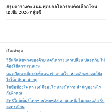
สรุปตารางคะแนน ฟุตบอลโลกรอบคัดเลือกโซน
เอเชีย 2026 กลุ่มซี
เรื่องล่าสุด
วิธีแก้สุนัขหวงของด้วยเทคนิคการแลกเปลี่ยน ปลอดภัย ไม่
ต้องใช้ความรุนแรง
หมดปัญหาเสียงสะท้อนน่ารำคาญใจ! ห้องเสียงก้องแก้ยัง
ไงให้กลับมาน่าอยู่
ไขข้อข้องใจ ค่า spf คืออะไร และมีความสำคัญอย่างไร
กับผิวคุณ
สิทธิใกล้เต็ม! ไทยช่วยไทยพลัส ล่าสุดเหลือไม่เยอะแล้ว รีบ
ลงทะเบียน