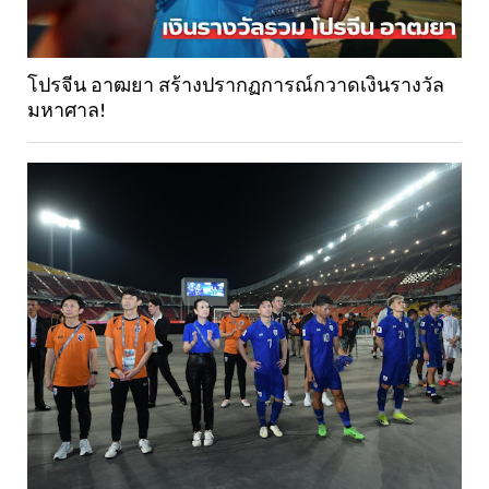
โปรจีน อาฒยา สร้างปรากฏการณ์กวาดเงินรางวัล
มหาศาล!