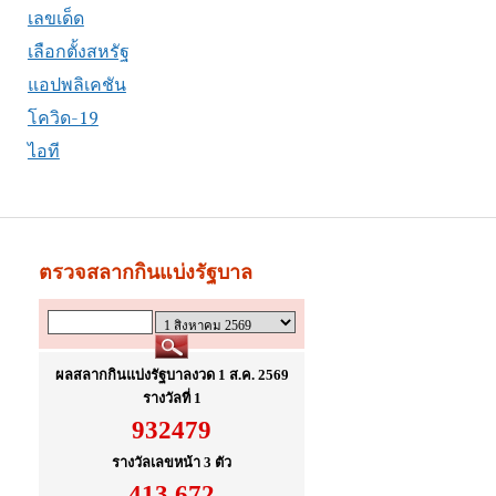
เลขเด็ด
เลือกตั้งสหรัฐ
แอปพลิเคชัน
โควิด-19
ไอที