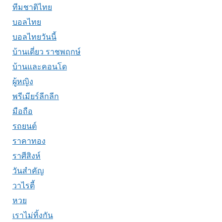
ทีมชาติไทย
บอลไทย
บอลไทยวันนี้
บ้านเดี่ยว ราชพฤกษ์
บ้านและคอนโด
ผู้หญิง
พรีเมียร์ลีกลีก
มือถือ
รถยนต์
ราคาทอง
ราศีสิงห์
วันสำคัญ
วาไรตี้
หวย
เราไม่ทิ้งกัน