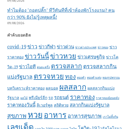
09/08/2026
ทำไมต้อง "ถอดปลั๊ก" ทีวีทันทีที่เข้าห้องพักโรงแรม? คน
กว่า 90% ยังไม่รู้เหตุผลนี้!
09/08/2026
คำค้นยอดฮิต
ข่าว
covid-19
ข่าวกีฬา
ข่าวด่วน
ข่าว
ข่าวต่างประเทศ
ข่าวทอง
ข่าวหวย
ข่าววันนี้
ข่าวเศรษฐกิจ
ราคาทอง
ข่าวโค
ตรวจสลาก
ตรวจสลากกิน
ข่าวไอที
วิด-19
คนละครึ่ง
ตรวจหวย
ทอง
แบ่งรัฐบาล
ทองคำ
ทองคำแท่ง
ทองรูปพรรณ
ผลสลาก
บทวิเคราะห์ราคาทอง
ผลบอล
ผลสลากกินแบ่ง
ราคาทอง
รถยนต์
รัฐบาล
พรีเมียร์ลีก
รถ
ผลไม้
ราคาทองย้อนหลัง
ราคาทองวันนี้
สลากกินแบ่งรัฐบาล
ลิเวอร์พูล
สถิติหวย
หวย
อาหาร
สุขภาพ
อาหารสุขภาพ
เราไม่ทิ้งกัน
เลขเด็ด
โควิด-19
ไวรัสโคโรนา
แจกเงิน 3000 บาท
แมนยู
โควิด