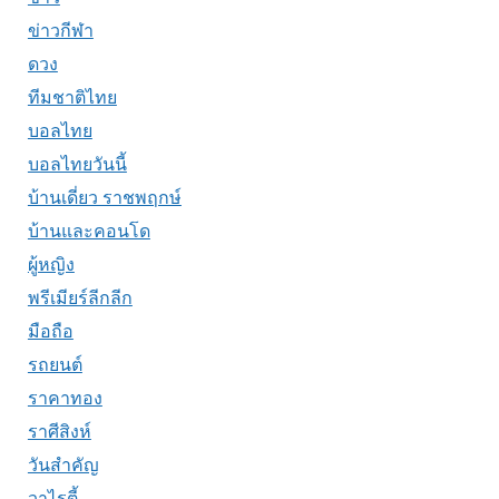
ข่าวกีฬา
ดวง
ทีมชาติไทย
บอลไทย
บอลไทยวันนี้
บ้านเดี่ยว ราชพฤกษ์
บ้านและคอนโด
ผู้หญิง
พรีเมียร์ลีกลีก
มือถือ
รถยนต์
ราคาทอง
ราศีสิงห์
วันสำคัญ
วาไรตี้