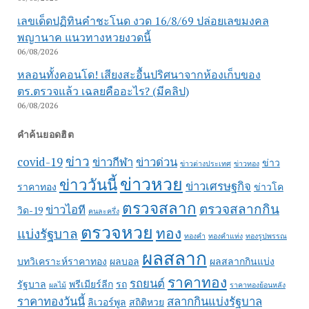
เลขเด็ดปฏิทินคำชะโนด งวด 16/8/69 ปล่อยเลขมงคล
พญานาค แนวทางหวยงวดนี้
06/08/2026
หลอนทั้งคอนโด! เสียงสะอื้นปริศนาจากห้องเก็บของ
ตร.ตรวจแล้ว เฉลยคืออะไร? (มีคลิป)
06/08/2026
คำค้นยอดฮิต
ข่าว
covid-19
ข่าวกีฬา
ข่าวด่วน
ข่าว
ข่าวต่างประเทศ
ข่าวทอง
ข่าวหวย
ข่าววันนี้
ข่าวเศรษฐกิจ
ราคาทอง
ข่าวโค
ตรวจสลาก
ตรวจสลากกิน
ข่าวไอที
วิด-19
คนละครึ่ง
ตรวจหวย
ทอง
แบ่งรัฐบาล
ทองคำ
ทองคำแท่ง
ทองรูปพรรณ
ผลสลาก
บทวิเคราะห์ราคาทอง
ผลบอล
ผลสลากกินแบ่ง
ราคาทอง
รถยนต์
รัฐบาล
พรีเมียร์ลีก
รถ
ผลไม้
ราคาทองย้อนหลัง
ราคาทองวันนี้
สลากกินแบ่งรัฐบาล
ลิเวอร์พูล
สถิติหวย