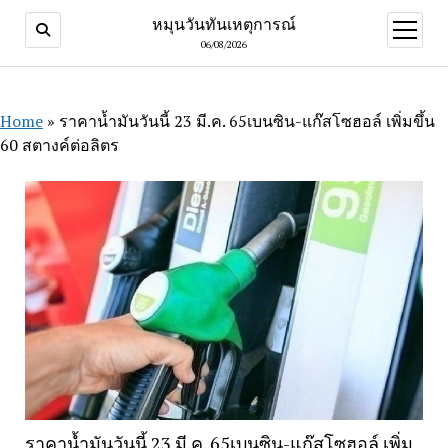
หมุนวันทันเหตุการณ์
open
menu
06/08/2026
Home
»
ราคาน้ำมันวันนี้ 23 มี.ค. 65เบนซิน-แก๊สโซฮอล์ เพิ่มขึ้น
60 สตางค์ต่อลิตร
ราคาน้ำมันวันนี้ 23 มี.ค. 65เบนซิน-แก๊สโซฮอล์ เพิ่ม