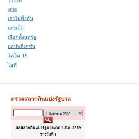
หวย
เราไม่ทิ้งกัน
เลขเด็ด
เลือกตั้งสหรัฐ
แอปพลิเคชัน
โควิด-19
ไอที