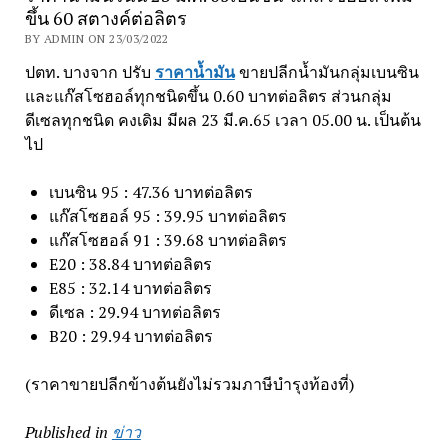
ขึ้น 60 สตางค์ต่อลิตร
BY ADMIN ON 23/03/2022
ปตท. บางจาก ปรับ
ราคาน้ำมัน
ขายปลีกน้ำมันกลุ่มเบนซิน
และแก๊สโซฮอล์ทุกชนิดขึ้น 0.60 บาทต่อลิตร ส่วนกลุ่ม
ดีเซลทุกชนิด คงเดิม มีผล 23 มี.ค.65 เวลา 05.00 น. เป็นต้น
ไป
เบนซิน 95 : 47.36 บาทต่อลิตร
แก๊สโซฮอล์ 95 : 39.95 บาทต่อลิตร
แก๊สโซฮอล์ 91 : 39.68 บาทต่อลิตร
E20 : 38.84 บาทต่อลิตร
E85 : 32.14 บาทต่อลิตร
ดีเซล : 29.94 บาทต่อลิตร
B20 : 29.94 บาทต่อลิตร
(ราคาขายปลีกข้างต้นยังไม่รวมภาษีบำรุงท้องที่)
Published in
ข่าว