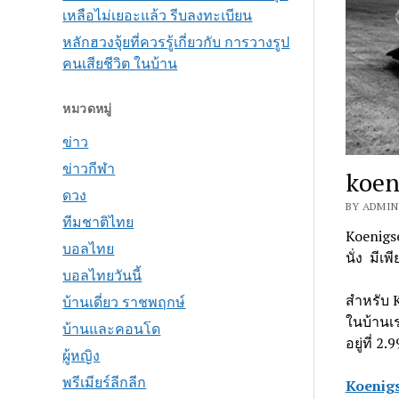
เหลือไม่เยอะแล้ว รีบลงทะเบียน
หลักฮวงจุ้ยที่ควรรู้เกี่ยวกับ การวางรูป
คนเสียชีวิต ในบ้าน
หมวดหมู่
ข่าว
ข่าวกีฬา
koen
ดวง
BY ADMIN 
ทีมชาติไทย
Koenigse
บอลไทย
นั่ง มีเ
บอลไทยวันนี้
สำหรับ K
บ้านเดี่ยว ราชพฤกษ์
ในบ้านเร
บ้านและคอนโด
อยู่ที่ 2
ผู้หญิง
พรีเมียร์ลีกลีก
Koenig