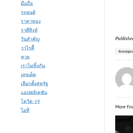
มือถือ
รถยนต์
ราคาทอง
ราศีสิงห์
Publishe
วันสำคัญ
วาไรตี้
Koenigs
หวย
เราไม่ทิ้งกัน
เลขเด็ด
เลือกตั้งสหรัฐ
แอปพลิเคชัน
โควิด-19
More fr
ไอที