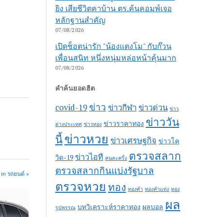
ยิง เสียชีวิตคาบ้าน ตร.ค้นคอมพ์เจอ
หลักฐานสำคัญ
07/08/2026
เปิดช็อตน่ารัก "น้องแตงโม" กับก๊วน
เพื่อนสนิท หนึ่งหนุ่มหล่อหน้าคุ้นมาก
07/08/2026
คำค้นยอดฮิต
ข่าว
covid-19
ข่าวกีฬา
ข่าวด่วน
ข่าว
ข่าววัน
ข่าวราคาทอง
ต่างประเทศ
ข่าวทอง
ข่าวหวย
นี้
ข่าวเศรษฐกิจ
ข่าวโค
ตรวจสลาก
ข่าวไอที
วิด-19
คนละครึ่ง
ตรวจสลากกินแบ่งรัฐบาล
in รถยนต์ »
ตรวจหวย
ทอง
ทองคำ
ทองคำแท่ง
ทอง
ผล
บทวิเคราะห์ราคาทอง
ผลบอล
รูปพรรณ